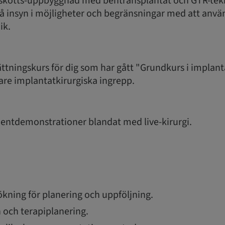
tskotts-uppbyggnad med bentransplantat och GTR-tekn
å insyn i möjligheter och begränsningar med att anvä
ik.
ättningskurs för dig som har gått "Grundkurs i implant
are implantatkirurgiska ingrepp.
ientdemonstrationer blandat med live-kirurgi.
ning för planering och uppföljning.
 och terapiplanering.