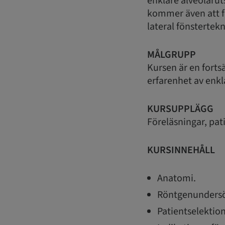
enklare alveolaru
kommer även att f
lateral fönstertekn
MÅLGRUPP
Kursen är en forts
erfarenhet av enkl
KURSUPPLÄGG
Föreläsningar, pat
KURSINNEHÅLL
Anatomi.
Röntgenundersök
Patientselektion