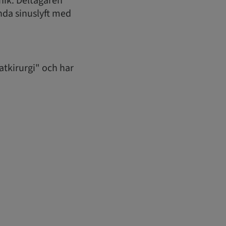
ik. Deltagaren
nda sinuslyft med
atkirurgi" och har