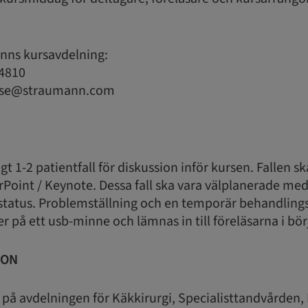
nns kursavdelning:
 4810
n.se@straumann.com
 1-2 patientfall för diskussion inför kursen. Fallen sk
Point / Keynote. Dessa fall ska vara välplanerade med
status. Problemställning och en temporär behandlings
r på ett usb-minne och lämnas in till föreläsarna i bör
ION
på avdelningen för Käkkirurgi, Specialisttandvården,