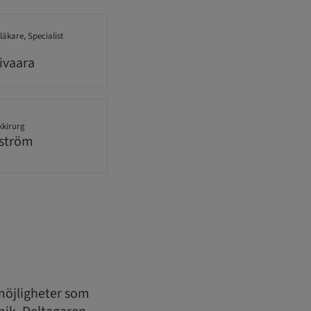
äkare, Specialist
ivaara
kkirurg
ström
möjligheter som