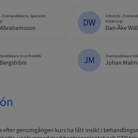
. Övertandläkare, Specialist
Odont.Dr, Övertandl
DW
gi
Käkkirurgi
 Abrahamsson
Dan-Åke Wäl
ttandläkare Oral Protetik
Övertandläkare Kä
JM
Bergström
Johan Malm
ión
a efter genomgången kurs ha fått insikt i behandlings