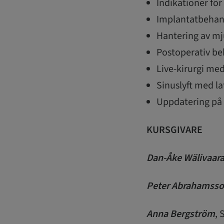
Indikationer fö
Implantatbehand
Hantering av m
Postoperativ be
Live-kirurgi me
Sinuslyft med la
Uppdatering på
KURSGIVARE
Dan-Åke Wälivaar
Peter Abrahamss
Anna Bergström
, 