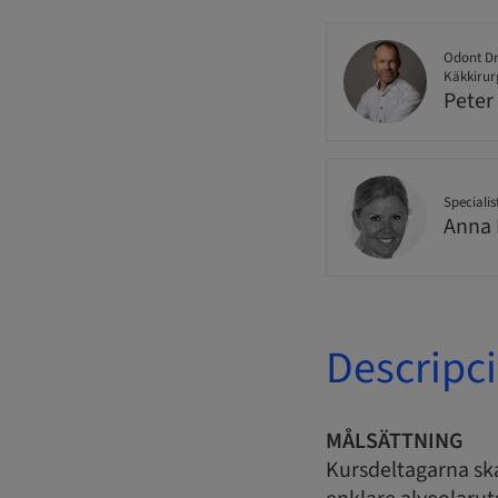
Odont Dr
Käkkirur
Peter
Specialis
Anna 
Descripc
MÅLSÄTTNING
Kursdeltagarna sk