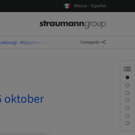
México – Español
Compartir
atkirurgi - Möjligheter och begränsningar 15-16 oktober 2026 i Halmstad
Visión general
Información del ponente
Descripción
6 oktober
Objetivos de aprendizaje
Sesiones
Desplazamiento y lugares
Persona de contacto