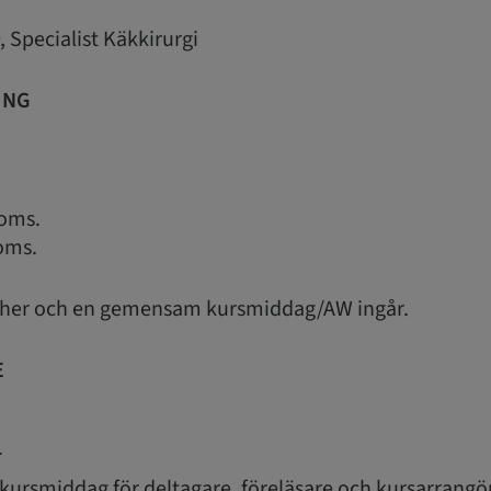
, Specialist Käkkirurgi
ING
moms.
oms.
ncher och en gemensam kursmiddag/AW ingår.
E
T
ursmiddag för deltagare, föreläsare och kursarrangö