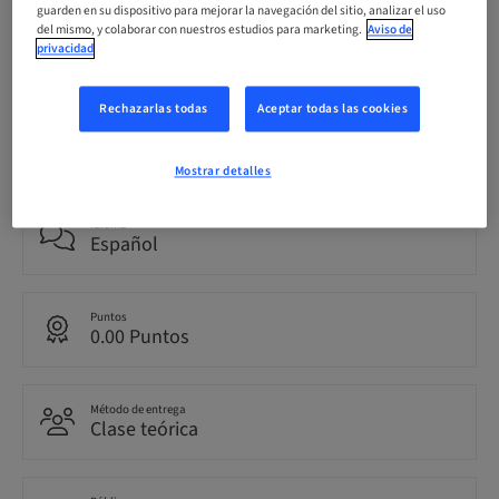
guarden en su dispositivo para mejorar la navegación del sitio, analizar el uso
del mismo, y colaborar con nuestros estudios para marketing.
Aviso de
Fecha límite de registro
privacidad
05. nov. 2026 (UTC+1)
Rechazarlas todas
Aceptar todas las cookies
Precio por participante (se aplican impuestos locales)
EUR 199.00
Mostrar detalles
Idioma
Español
Puntos
0.00 Puntos
Método de entrega
Clase teórica