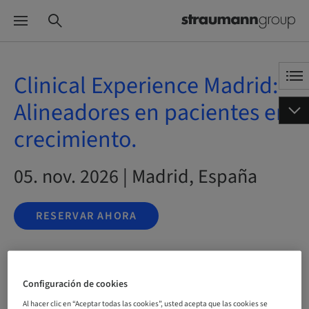
Clinical Experience Madrid:
Alineadores en pacientes en
crecimiento.
05. nov. 2026 | Madrid, España
RESERVAR AHORA
Estado
Configuración de cookies
reservable
Al hacer clic en “Aceptar todas las cookies”, usted acepta que las cookies se