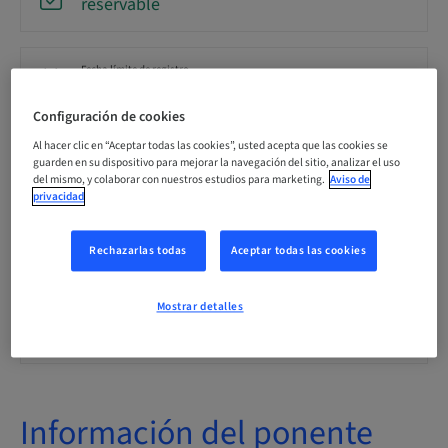
reservable
Fecha límite de registro
21. oct. 2026 (UTC+1)
Configuración de cookies
Al hacer clic en “Aceptar todas las cookies”, usted acepta que las cookies se
Idioma
guarden en su dispositivo para mejorar la navegación del sitio, analizar el uso
Inglés
del mismo, y colaborar con nuestros estudios para marketing.
Aviso de
privacidad
Puntos
0.00 Puntos
Rechazarlas todas
Aceptar todas las cookies
Mostrar detalles
Público
nacional
Información del ponente