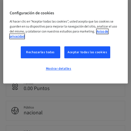
Fecha límite de registro
Configuración de cookies
20. sept. 2026 (UTC+9)
Al hacer clic en “Aceptar todas las cookies”, usted acepta que las cookies se
guarden en su dispositivo para mejorar la navegación del sitio, analizar el uso
del mismo, y colaborar con nuestros estudios para marketing.
Aviso de
Precio por participante (se aplican impuestos locales)
privacidad
JPY 50000.00
Rechazarlas todas
Aceptar todas las cookies
Idioma
Japonés
Mostrar detalles
Puntos
0.00 Puntos
Público
nacional