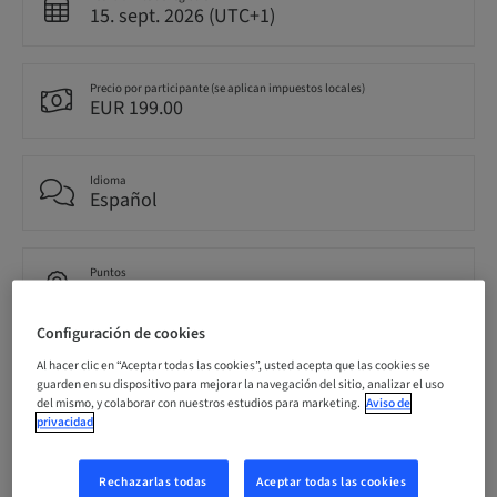
15. sept. 2026 (UTC+1)
Precio por participante (se aplican impuestos locales)
EUR 199.00
Idioma
Español
Puntos
0.00 Puntos
Configuración de cookies
Método de entrega
Al hacer clic en “Aceptar todas las cookies”, usted acepta que las cookies se
Evento
guarden en su dispositivo para mejorar la navegación del sitio, analizar el uso
del mismo, y colaborar con nuestros estudios para marketing.
Aviso de
privacidad
Público
nacional
Rechazarlas todas
Aceptar todas las cookies