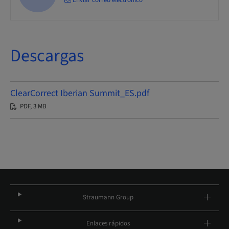
Descargas
ClearCorrect Iberian Summit_ES.pdf
PDF, 3 MB
Straumann Group
Enlaces rápidos