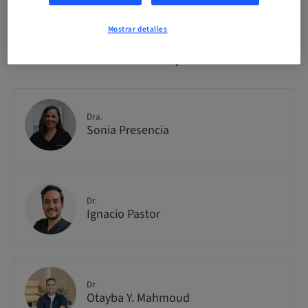
Mostrar detalles
Información del ponente
Dra.
Sonia Presencia
Dr.
Ignacio Pastor
Dr.
Otayba Y. Mahmoud