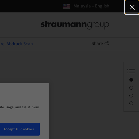
Malaysia – English
Share
re: Abdruck Scan
Overview
an
Description
Sessions
Contact person
ite usage, and assist in our
Accept All Cookies