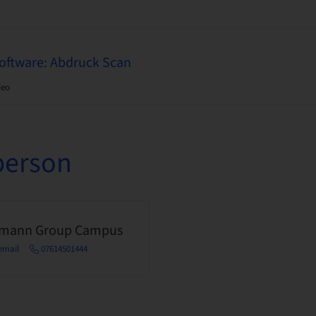
oftware: Abdruck Scan
deo
person
umann Group Campus
email
07614501444