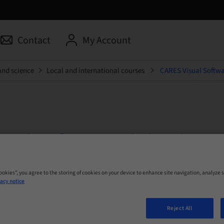
Contact
My Account
and science
Local and international courses
CARES Visual Softwa
sual Software: Abdruck Sc
 Online
Cookies”, you agree to the storing of cookies on your device to enhance site navigation, analyze s
acy notice
Reject All