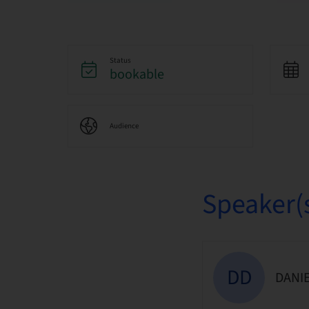
Status
bookable
Audience
Speaker(
DD
DANI