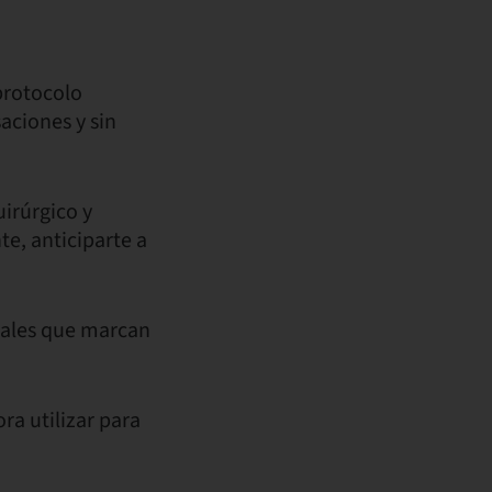
protocolo
saciones y sin
irúrgico y
te, anticiparte a
 reales que marcan
ra utilizar para