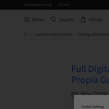
Straumann Group
Patients
Menu
Search
eShop
Customers and Solutions
Training, education 
Full Digi
Propia G
06. Nov 2026 
Cookie Settings