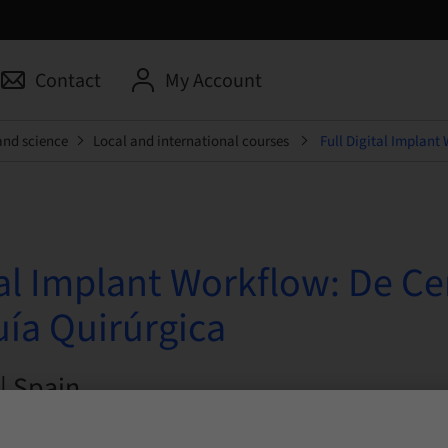
Contact
My Account
and science
Local and international courses
Full Digital Implant
tal Implant Workflow: De Ce
uía Quirúrgica
| Spain