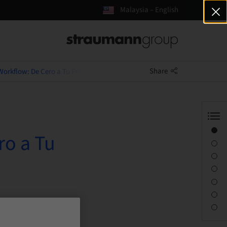
Malaysia – English
Share
 Workflow: De Cero a Tu Propia Guía Quirúrgica
Overview
ro a Tu
Speaker(s)
Description
Learning objectives
Sessions
Journey & Venues
Contact person