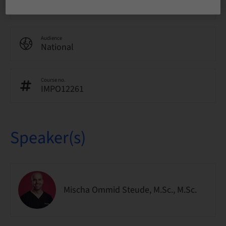
In-patient Surgery
Audience
National
Course no.
IMPO12261
Speaker(s)
Mischa Ommid Steude, M.Sc., M.Sc.