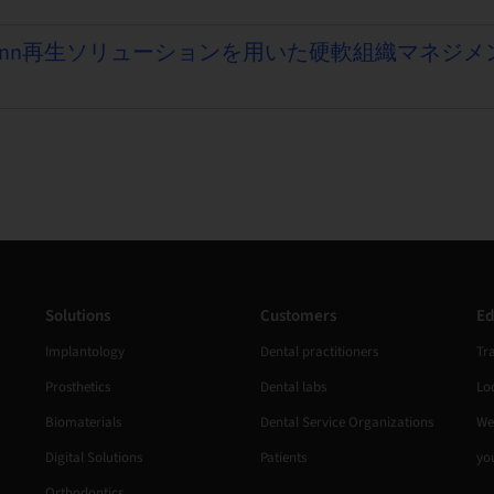
traumann再生ソリューションを用いた硬軟組織マネジメ
Solutions
Customers
Ed
Implantology
Dental practitioners
Tr
Prosthetics
Dental labs
Loc
Biomaterials
Dental Service Organizations
We
Digital Solutions
Patients
yo
Orthodontics