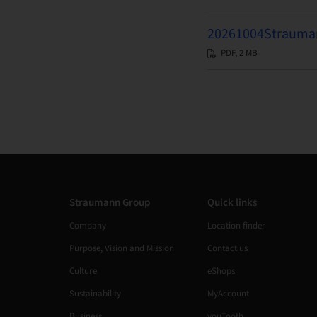
20261004S
PDF, 2 MB
Straumann Group
Quick links
Company
Location finder
Purpose, Vision and Mission
Contact us
Culture
eShops
Sustainability
MyAccount
Business
youTooth