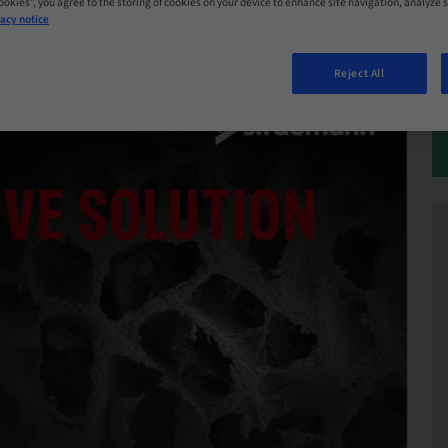
Cookies”, you agree to the storing of cookies on your device to enhance site navigation, analyze s
acy notice
Reject All