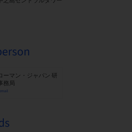
7 中之島セントラルタワー
person
ローマン・ジャパン 研
事務局
email
ds