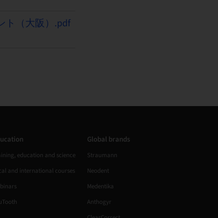
ント（大阪）.pdf
ucation
Global brands
aining, education and science
Straumann
al and international courses
Neodent
binars
Medentika
uTooth
Anthogyr
ClearCorrect