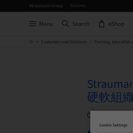
Straumann Group
Patients
Menu
Search
eShop
Customers and Solutions
Training, education 
Stra
硬軟組
04. Oct 202
Cookie Settings