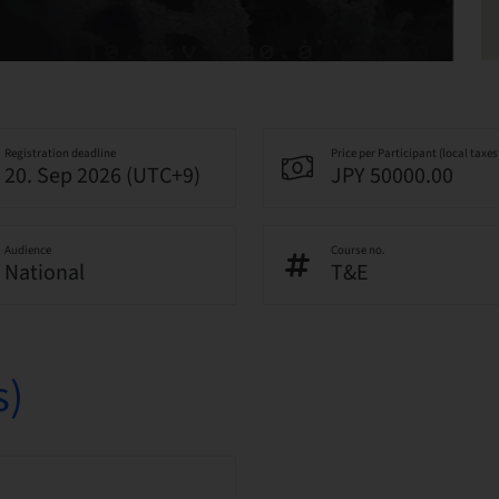
Registration deadline
Price per Participant (local taxes
20. Sep 2026 (UTC+9)
JPY 50000.00
Audience
Course no.
National
T&E
s)