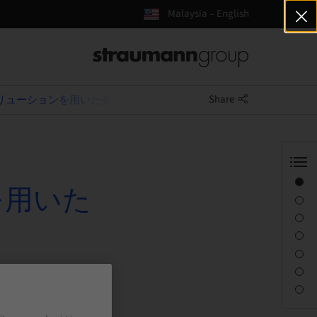
Malaysia – English
Share
再生ソリューションを用いた硬軟組織マネジメント
Overview
ンを用いた
Speaker(s)
Description
Sessions
Journey & Venues
Contact person
Downloads