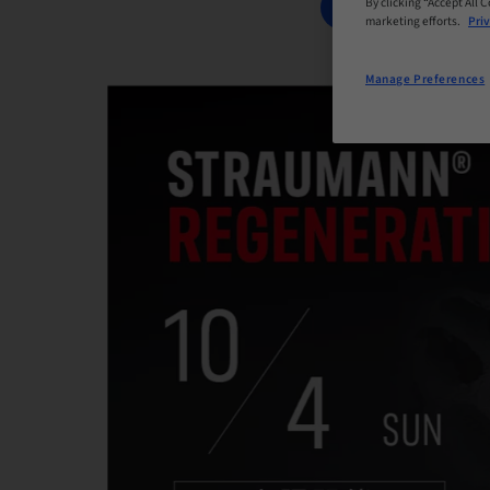
By clicking “Accept All 
BOOK NOW
marketing efforts.
Priv
Manage Preferences