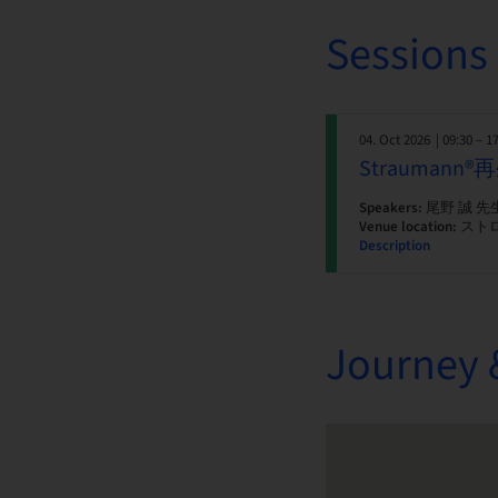
Sessions
04. Oct 2026
| 09:30 – 1
Strauma
Speakers:
尾野 誠 先
Venue location:
スト
Description
Journey 