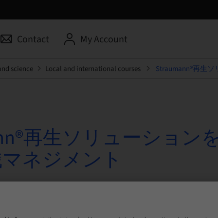
Contact
My Account
and science
Local and international courses
Straumann®
umann®再生ソリューショ
織マネジメント
6 | 大阪市, Japan