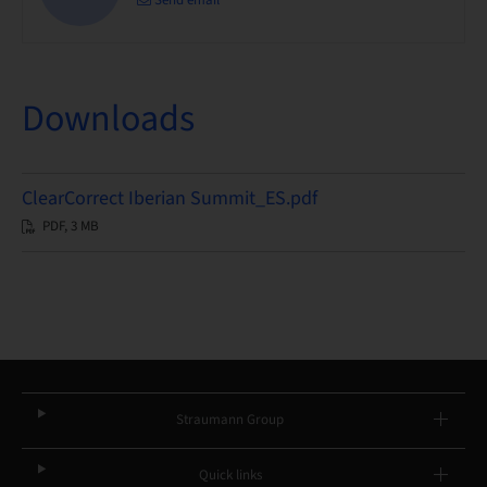
Downloads
ClearCorrect Iberian Summit_ES.pdf
PDF, 3 MB
Straumann Group
Quick links