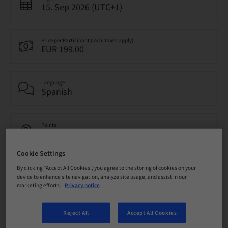
15. Sep 2026 (UTC+1)
Price per Participant (local taxes apply)
EUR 199.00
Language
Spanish
Points
0.00 Points
Cookie Settings
Delivery method
By clicking “Accept All Cookies”, you agree to the storing of cookies on your
Event
device to enhance site navigation, analyze site usage, and assist in our
marketing efforts.
Privacy notice
Audience
Reject All
Accept All Cookies
National