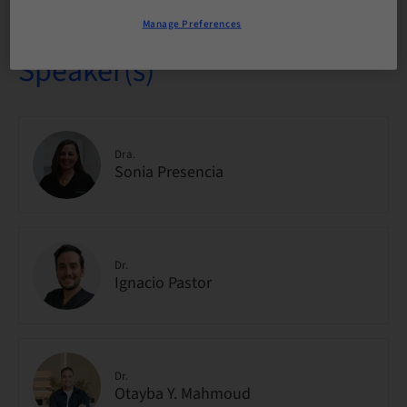
Manage Preferences
Speaker(s)
Dra.
Sonia Presencia
Dr.
Ignacio Pastor
Dr.
Otayba Y. Mahmoud