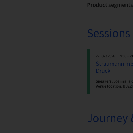
Product segments
Sessions
22. Oct 2026
| 19:00 – 2
Straumann meet
Druck
Speakers:
Joannis Tsio
Venue location:
BUZZIN
Journey 