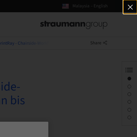
Malaysia – English
Share
intRay - Chairside-Workflow: Zahnrestauration von Scan bis Druck
Overview
ide-
Speaker(s)
Description
n bis
Sessions
Journey & Venues
Contact person