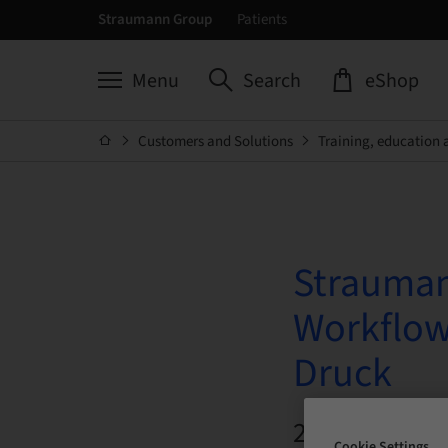
Straumann Group
Patients
Menu
Search
eShop
Customers and Solutions
Training, education 
Strauman
Workflow
Druck
22. Oct 2026 
Cookie Settings