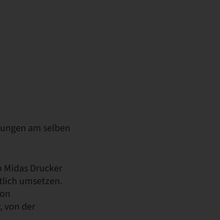
lungen am selben
n Midas Drucker
ftlich umsetzen.
von
, von der