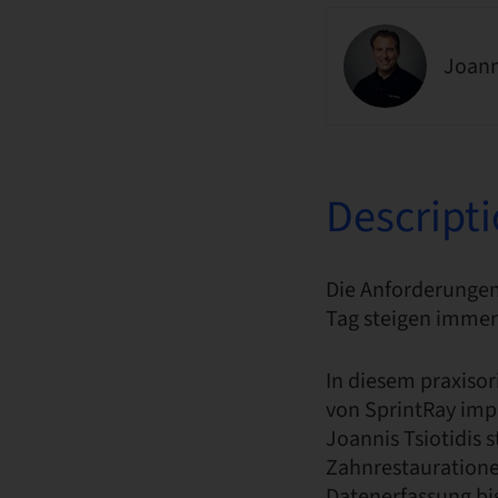
Joann
Descript
Die Anforderungen
Tag steigen immer
In diesem praxisor
von SprintRay impl
Joannis Tsiotidis 
Zahnrestauratione
Datenerfassung bi