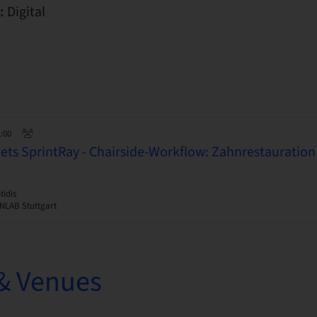
:
Digital
1:00
s SprintRay - Chairside-Workflow: Zahnrestauration
tidis
LAB Stuttgart
& Venues