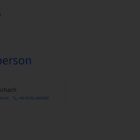
5
person
Schach
email
+49 (0)761 4501630