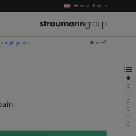
Norway – English
Share
n cirugía guiada
Overview
Speaker(s)
Description
Sessions
pain
Journey & Venues
Contact person
Downloads