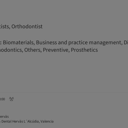
ists, Orthodontist
:
Biomaterials, Business and practice management, Di
odontics, Others, Preventive, Prosthetics
8:00
Hervàs
a Dental Hervàs L´Alcúdia, Valencia