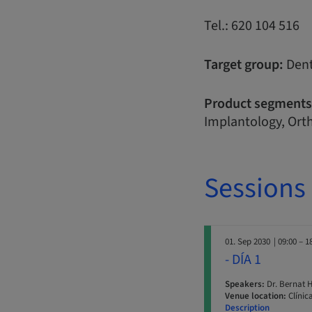
Tel.: 620 104 516
Target group:
Dent
Product segments
Implantology, Orth
Sessions
01. Sep 2030
| 09:00 – 1
- DÍA 1
Speakers:
Dr. Bernat 
Venue location:
Clínic
Description