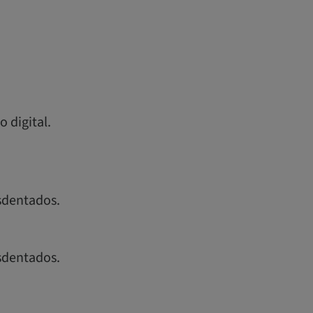
o digital.
sdentados.
sdentados.