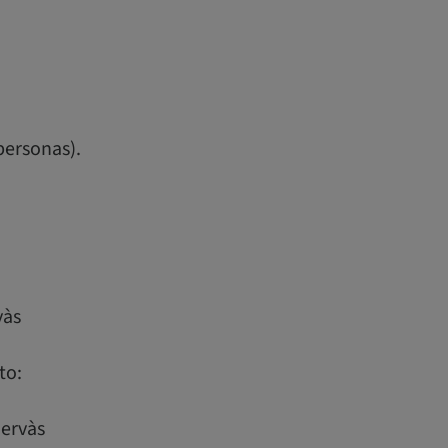
personas).
vàs
to:
Hervàs