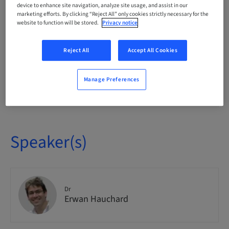
device to enhance site navigation, analyze site usage, and assist in our
National
marketing efforts. By clicking “Reject All” only cookies strictly necessary for the
website to function will be stored.
Privacy notice
Course no.
Neodent_INIT_IMPLANTO_2_2025
Reject All
Accept All Cookies
Manage Preferences
Seats availability
5 available
Speaker(s)
Dr
Erwan Hauchard