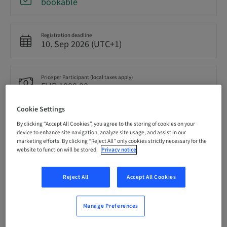
bookable
Registration deadline
10. Sep 2026 (UTC+1)
Price per Participant (local taxes apply)
EUR 1000.00
Cookie Settings
Language
By clicking “Accept All Cookies”, you agree to the storing of cookies on your
French
device to enhance site navigation, analyze site usage, and assist in our
marketing efforts. By clicking “Reject All” only cookies strictly necessary for the
website to function will be stored.
Privacy notice
Points
0.00 Points
Reject All
Accept All Cookies
Delivery method
Manage Preferences
Theoretical