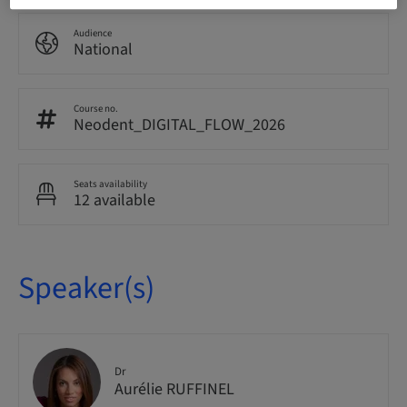
Audience
National
Course no.
Neodent_DIGITAL_FLOW_2026
Seats availability
12 available
Speaker(s)
Dr
Aurélie RUFFINEL