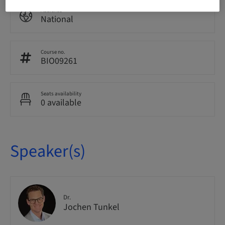
Audience
National
Course no.
BIO09261
Seats availability
0 available
Speaker(s)
Dr.
Jochen Tunkel