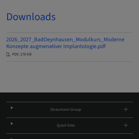
Downloads
2026_2027_BadOeynhausen_Modulkurs_Moderne
Konzepte augmenativer Implantologie.pdf
PDF, 176 KB
Straumann Group
Quick links