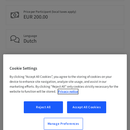
Price per Participant (local taxes apply)
EUR 200.00
Language
Dutch
Points
0.00 Points
Cookie Settings
By clicking “Accept All Cookies”, you agree to the storing of cookies on your
device to enhance site navigation, analyze site usage, and assist in our
Delivery method
marketing efforts. By clicking “Reject All” only cookies strictly necessary for the
Theoretical
website to function will be stored.
Privacy notice
Reject All
Accept All Cookies
Audience
National
Manage Preferences