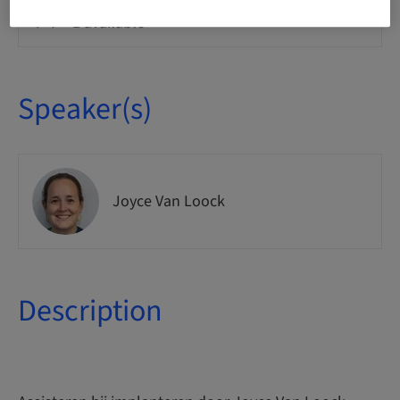
Seats availability
1 available
Speaker(s)
Joyce Van Loock
Description