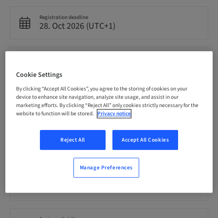
Registration deadline
28. Oct 2026 (UTC+1)
Price per Participant (local taxes apply)
CHF 900.00
Cookie Settings
By clicking “Accept All Cookies”, you agree to the storing of cookies on your
device to enhance site navigation, analyze site usage, and assist in our
Language
German
marketing efforts. By clicking “Reject All” only cookies strictly necessary for the
website to function will be stored.
Privacy notice
Points
Reject All
Accept All Cookies
7.00 Points
Manage Preferences
Audience
National