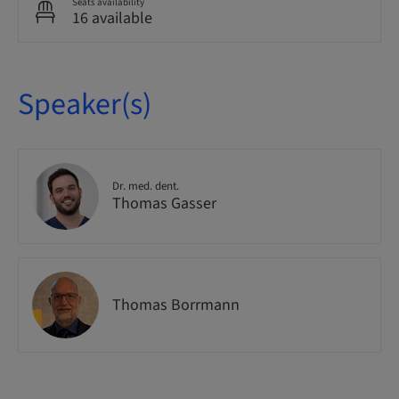
Seats availability
16 available
Speaker(s)
Dr. med. dent.
Thomas Gasser
Thomas Borrmann