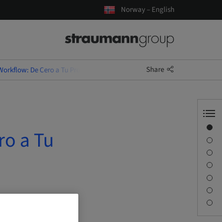
Norway – English
Share
 Workflow: De Cero a Tu Propia Guía Quirúrgica
Overview
ro a Tu
Speaker(s)
Description
Learning objectives
Sessions
Journey & Venues
Contact person