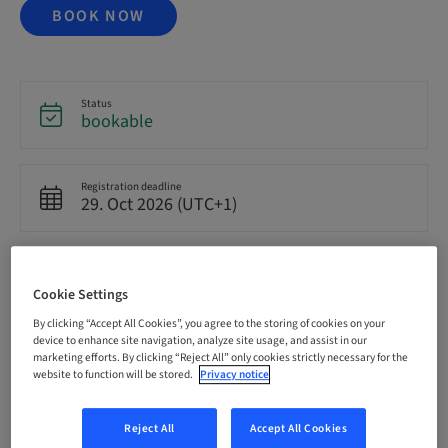
BOOK NOW
Status
bookable
Registration deadline
29. Oct 2026 (UTC+1)
Price per Participant (local taxes apply)
EUR 3950.00
Cookie Settings
By clicking “Accept All Cookies”, you agree to the storing of cookies on your
device to enhance site navigation, analyze site usage, and assist in our
Language
marketing efforts. By clicking “Reject All” only cookies strictly necessary for the
German
website to function will be stored.
Privacy notice
Reject All
Accept All Cookies
Points