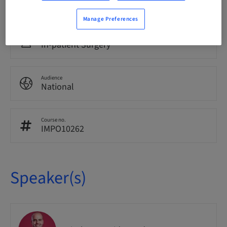
25.00 Points
Manage Preferences
Delivery method
In-patient Surgery
Audience
National
Course no.
IMPO10262
Speaker(s)