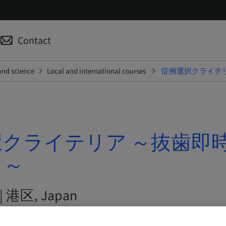
Contact
and science
Local and international courses
症例選択クライテ
クライテリア ～抜歯即
ス～
 | 港区, Japan