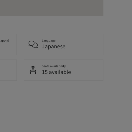
 apply)
Language
Japanese
Seats availability
15 available