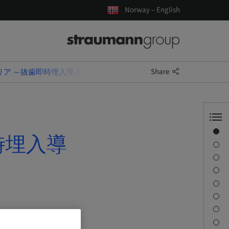
Norway – English
Share
リア ～抜歯即時埋入導入コース～
Overview
時埋入導
Speaker(s)
Description
Learning objectives
Sessions
Journey & Venues
Contact person
Downloads