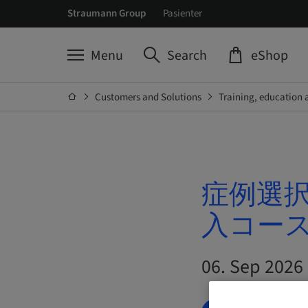
Straumann Group
Pasienter
Menu
Search
eShop
Customers and Solutions
Training, education 
症例選択
入コー
06. Sep 2026