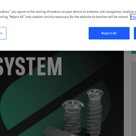
Cookies”, you agree to the storing of cookies on your device to enhance site navigation, analyze s
cking “Reject All” only cookies strictly necessary for the website to function will be stored.
Pri
es
Reject All