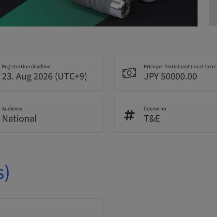
Registration deadline
Price per Participant (local taxes
23. Aug 2026 (UTC+9)
JPY 50000.00
Audience
Course no.
National
T&E
s)