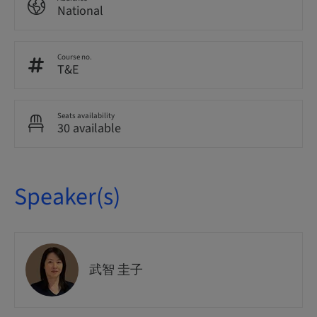
National
Course no.
T&E
Seats availability
30 available
Speaker(s)
武智 圭子