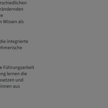
rschiedlichen
verändernden
ue
m Wissen als
ie integrierte
nehmerische
he Führungsarbeit
ung lernen die
usetzen und
:innen aus