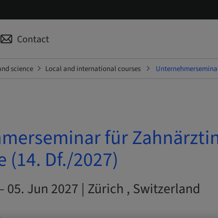
Contact
and science
Local and international courses
Unternehmerseminar 
merseminar für Zahnärzti
 (14. Df./2027)
– 05. Jun 2027 | Zürich , Switzerland