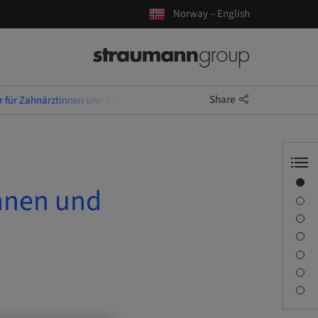
Norway – English
Share
für Zahnärztinnen und Zahnärzte (14. Df./2027)
Overview
nnen und
Speaker(s)
Description
Learning objectives
Sessions
Journey & Venues
Contact person