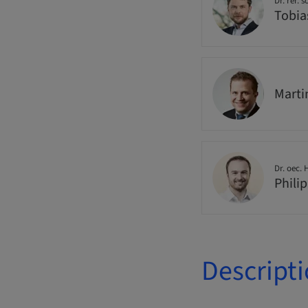
Dr. rer. s
Tobia
Mart
Dr. oec.
Phili
Descript