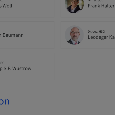
oc.
Dr. rer. pol.
s Wolf
Frank Halter
Dr. oec. HSG
in Baumann
Leodegar K
 HSG
pp S.F. Wustrow
ion