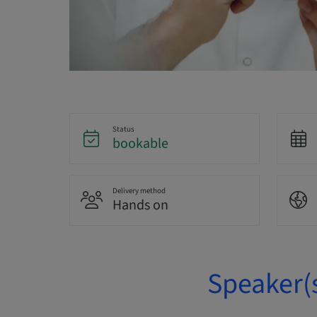
Status
bookable
Delivery method
Hands on
Speaker(