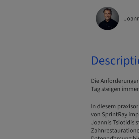
Joann
Descript
Die Anforderungen
Tag steigen immer
In diesem praxisor
von SprintRay impl
Joannis Tsiotidis 
Zahnrestauratione
Datenerfassung bi