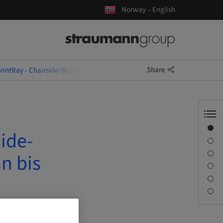
Norway – English
Share
intRay - Chairside-Workflow: Zahnrestauration von Scan bis Druck
Overview
ide-
Speaker(s)
Description
n bis
Sessions
Journey & Venues
Contact person