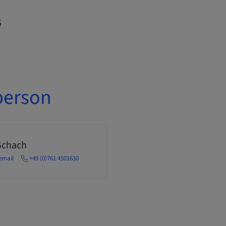
5
person
Schach
email
+49 (0)761 4501630