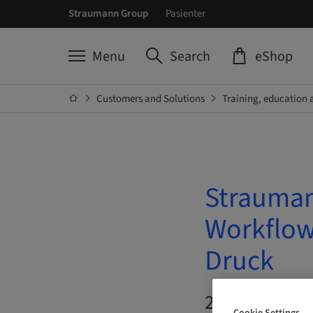
Straumann Group
Pasienter
Menu
Search
eShop
Customers and Solutions
Training, education 
Strauman
Workflow
Druck
22. Oct 2026 