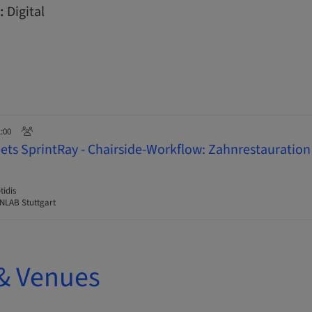
:
Digital
1:00
s SprintRay - Chairside-Workflow: Zahnrestauration
tidis
LAB Stuttgart
& Venues