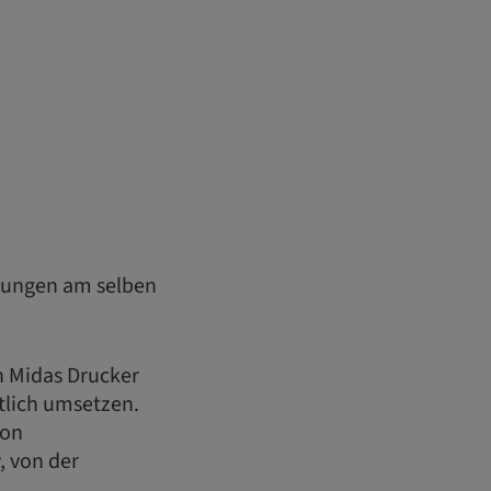
lungen am selben
n Midas Drucker
ftlich umsetzen.
von
, von der