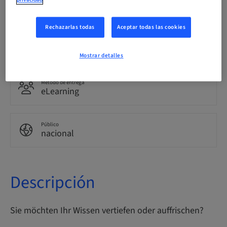
privacidad
Alemán
Rechazarlas todas
Aceptar todas las cookies
Puntos
0.00 Puntos
Mostrar detalles
Método de entrega
eLearning
Público
nacional
Descripción
Sie möchten Ihr Wissen vertiefen oder auffrischen?