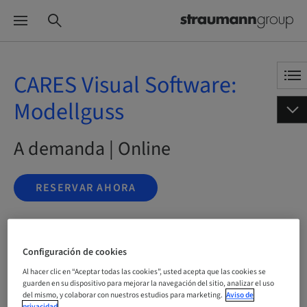
CARES Visual Software:
Modellguss
A demanda | Online
RESERVAR AHORA
Estado
Configuración de cookies
reservable
Al hacer clic en “Aceptar todas las cookies”, usted acepta que las cookies se
guarden en su dispositivo para mejorar la navegación del sitio, analizar el uso
del mismo, y colaborar con nuestros estudios para marketing.
Aviso de
Idioma