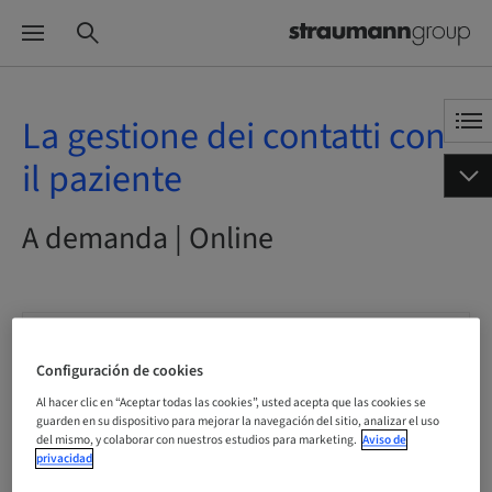
La gestione dei contatti con
il paziente
A demanda | Online
Estado
reservable
Configuración de cookies
Al hacer clic en “Aceptar todas las cookies”, usted acepta que las cookies se
guarden en su dispositivo para mejorar la navegación del sitio, analizar el uso
Fecha límite de registro
del mismo, y colaborar con nuestros estudios para marketing.
Aviso de
10. dic. 2041 (UTC+1)
privacidad