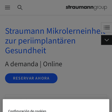
Straumann Mikrolerneinheit
zur periimplantären
Gesundheit
A demanda | Online
RESERVAR AHORA
Estado
reservable
Configuración de cookies