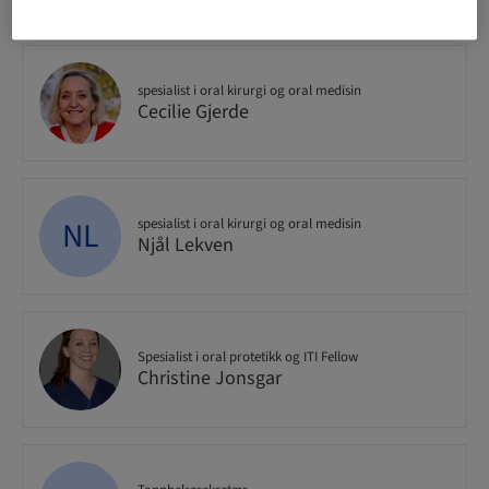
spesialist i oral kirurgi og oral medisin
Cecilie Gjerde
NL
spesialist i oral kirurgi og oral medisin
Njål Lekven
Spesialist i oral protetikk og ITI Fellow
Christine Jonsgar