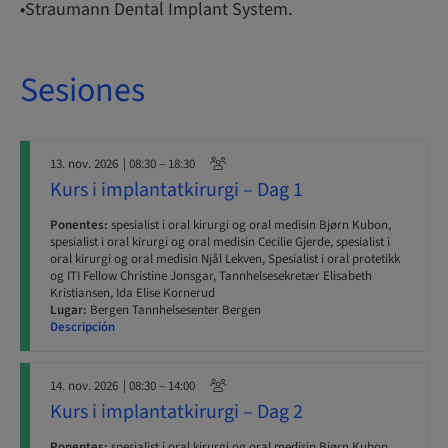
•Straumann Dental Implant System.
Sesiones
13. nov. 2026
| 08:30 – 18:30
Kurs i implantatkirurgi – Dag 1
Ponentes:
spesialist i oral kirurgi og oral medisin Bjørn Kubon,
spesialist i oral kirurgi og oral medisin Cecilie Gjerde, spesialist i
oral kirurgi og oral medisin Njål Lekven, Spesialist i oral protetikk
og ITI Fellow Christine Jonsgar, Tannhelsesekretær Elisabeth
Kristiansen, Ida Elise Kornerud
Lugar:
Bergen Tannhelsesenter Bergen
Descripción
14. nov. 2026
| 08:30 – 14:00
Kurs i implantatkirurgi – Dag 2
Ponentes:
spesialist i oral kirurgi og oral medisin Bjørn Kubon,