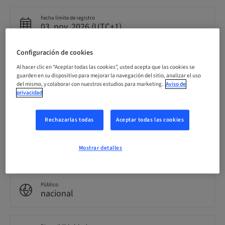
Fecha límite de registro
03. nov. 2026 (UTC+1)
Configuración de cookies
Precio por participante (se aplican impuestos locales)
CHF 900.00
Al hacer clic en “Aceptar todas las cookies”, usted acepta que las cookies se
guarden en su dispositivo para mejorar la navegación del sitio, analizar el uso
del mismo, y colaborar con nuestros estudios para marketing.
Aviso de
privacidad
Idioma
Francés
Rechazarlas todas
Aceptar todas las cookies
Puntos
Mostrar detalles
7.00 Puntos
Público
nacional