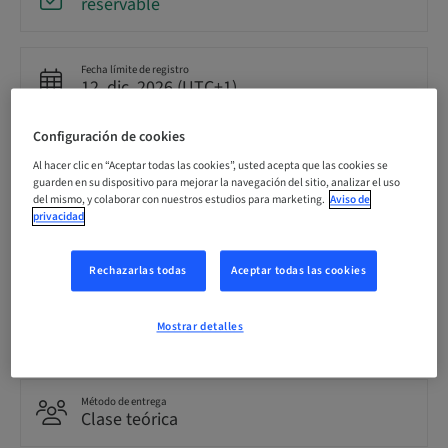
reservable
Fecha límite de registro
12. dic. 2026 (UTC+1)
Configuración de cookies
Precio por participante (se aplican impuestos locales)
Al hacer clic en “Aceptar todas las cookies”, usted acepta que las cookies se
EUR 2900.00
guarden en su dispositivo para mejorar la navegación del sitio, analizar el uso
del mismo, y colaborar con nuestros estudios para marketing.
Aviso de
privacidad
Idioma
Italiano
Rechazarlas todas
Aceptar todas las cookies
Puntos
Mostrar detalles
0.00 Puntos
Método de entrega
Clase teórica