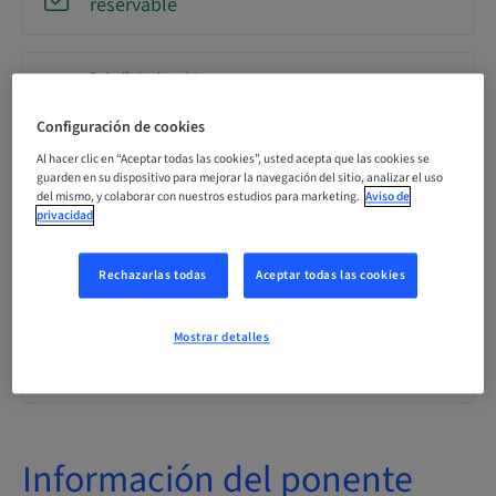
reservable
Fecha límite de registro
21. oct. 2026 (UTC+1)
Configuración de cookies
Al hacer clic en “Aceptar todas las cookies”, usted acepta que las cookies se
Idioma
guarden en su dispositivo para mejorar la navegación del sitio, analizar el uso
Inglés
del mismo, y colaborar con nuestros estudios para marketing.
Aviso de
privacidad
Puntos
Rechazarlas todas
Aceptar todas las cookies
0.00 Puntos
Mostrar detalles
Público
nacional
Información del ponente