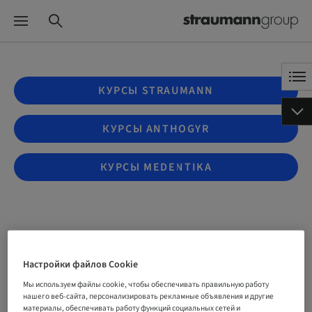
КУРСЫ STRAUMANN
КУРСЫ ANTHOGYR
КУРСЫ MEDENTIKA
EP09 - The basis for the
Настройки файлов Cookie
immediate full-arch
Мы используем файлы cookie, чтобы обеспечивать правильную работу
нашего веб-сайта, персонализировать рекламные объявления и другие
protocol: Separating fact
материалы, обеспечивать работу функций социальных сетей и