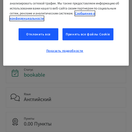
анализировать сетевой трафик. Мы также предоставляем информацию об
from fiction
использовании вами нашего веб-сайта своим партнерам по социальным
сетям, рекламе и аналитическим системам.
Сообщение о
конфиденциальности
По требованию | Online
Отклонить все
Принять все файлы Cookie
ЗАРЕГИСТРИРОВАТЬСЯ СЕЙЧАС
Показать подробности
Статус
bookable
Язык
Английский
Пункты
0.00 Пункты