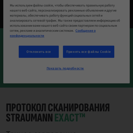
ОТКРОЙТЕ ДЛЯ СЕБЯ МАТЕРИАЛЫ
Мы используем файлы cookie, чтобы обеспечивать правильную работу
STRAUMANN®
нашего веб-сайта, персонализировать рекламные объявления и другие
материалы, обеспечивать работу функций социальных сетей и
анализировать сетевой трафик. Мы также предоставляем информацию об
использовании вами нашего веб-сайта своим партнерам по социальным
сетям, рекламе и аналитическим системам.
Сообщение о
конфиденциальности
Отклонить все
Принять все файлы Cookie
Показать подробности
ПРОТОКОЛ СКАНИРОВАНИЯ
STRAUMANN
EXACT™