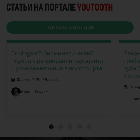
СТАТЬИ НА ПОРТАЛЕ
YOUTOOTH
ПОКАЗАТЬ БОЛЬШЕ
Emdogain®: биомиметический
Рекон
подход в регенерации пародонта
гребн
и ранозаживлении в полости рта
зуба 
импл
30. сент. 2025
#Эстетика
15. ап
Равиль Тикарев
Арт