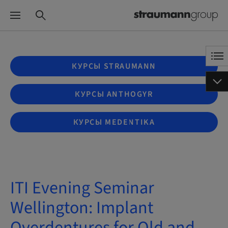
КУРСЫ STRAUMANN
КУРСЫ ANTHOGYR
КУРСЫ MEDENTIKA
ITI Evening Seminar
Wellington: Implant
Overdentures for Old and