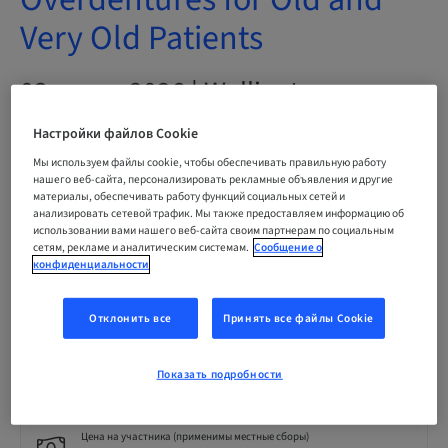
Very Old Patients
03. сент. 2026 | Wellington,
Австралия
Настройки файлов Cookie
Мы используем файлы cookie, чтобы обеспечивать правильную работу
нашего веб-сайта, персонализировать рекламные объявления и другие
ЗАРЕГИСТРИРОВАТЬСЯ СЕЙЧАС
материалы, обеспечивать работу функций социальных сетей и
анализировать сетевой трафик. Мы также предоставляем информацию об
использовании вами нашего веб-сайта своим партнерам по социальным
сетям, рекламе и аналитическим системам.
Сообщение о
конфиденциальности
Статус
bookable
Отклонить все
Принять все файлы Cookie
Окончательный срок регистрации
31. авг. 2026 (UTC+12)
Показать подробности
Цена на участника (применимы местные сборы)