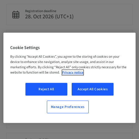
Registration deadline
28. Oct 2026 (UTC+1)
Price per Participant (local taxes apply)
CHF 900.00
Cookie Settings
By clicking “Accept All Cookies”, you agree to the storing of cookies on your
device to enhance site navigation, analyze site usage, and assist in our
Language
German
marketing efforts. By clicking “Reject All” only cookies strictly necessary for the
website to function will be stored.
Privacy notice
Points
Reject All
Accept All Cookies
7.00 Points
Manage Preferences
Audience
National