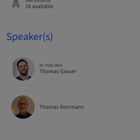
Seats availability
16 available
Speaker(s)
Dr. med. dent.
Thomas Gasser
Thomas Borrmann