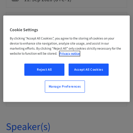
Language
Spanish
Cookie Settings
By clicking “Accept All Cookies”, you agree to the storing of cookies on your
device to enhance site navigation, analyze site usage, and assist in our
Points
0.00 Points
marketing efforts. By clicking “Reject All” only cookies strictly necessary for the
website to function will be stored.
Privacy notice
Delivery method
Reject All
Accept All Cookies
Theoretical
Manage Preferences
Audience
National
Speaker(s)