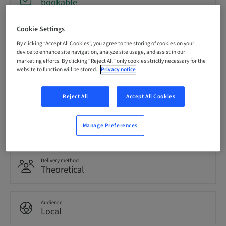
bookable
Cookie Settings
Registration deadline
12. Dec 2026 (UTC+1)
By clicking “Accept All Cookies”, you agree to the storing of cookies on your
device to enhance site navigation, analyze site usage, and assist in our
marketing efforts. By clicking “Reject All” only cookies strictly necessary for the
website to function will be stored.
Privacy notice
Language
Italian
Reject All
Accept All Cookies
Points
Manage Preferences
0.00 Points
Delivery method
Theoretical
Audience
Local