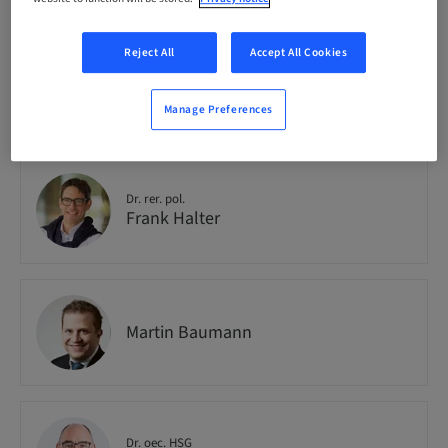
Reject All
Accept All Cookies
Dr. rer. soc.
Tobias Wolf
Manage Preferences
Dr. rer. pol.
Frank Halter
Martin Baumann
Dr. oec. HSG