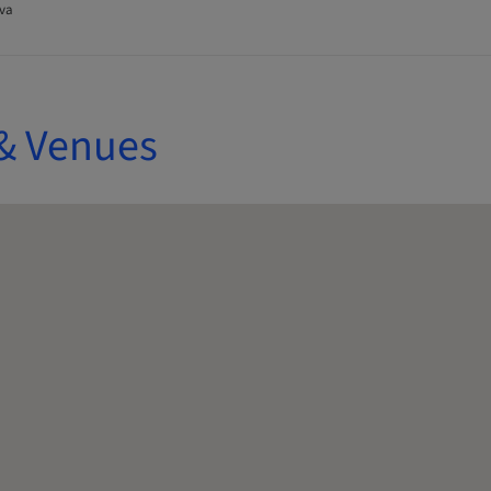
va
& Venues