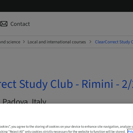
Contact
and science
Local and international courses
ClearCorrect Study Cl
ect Study Club - Rimini - 2/
| Padova, Italy
Cookies”, you agree to the storing of cookies on your device to enhance site navigation, analyze s
cking “Reject All” only cookies strictly necessary for the website to function will be stored.
Pri