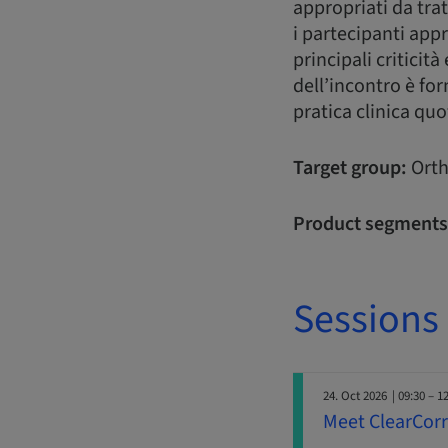
appropriati da trat
i partecipanti app
principali criticit
dell’incontro è for
pratica clinica quo
Target group:
Orth
Product segments
Sessions
24. Oct 2026
| 09:30 – 1
Meet ClearCorre