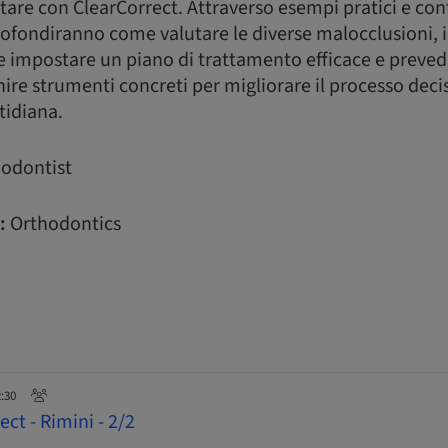
tare con ClearCorrect. Attraverso esempi pratici e conf
rofondiranno come valutare le diverse malocclusioni, i
à e impostare un piano di trattamento efficace e prevedi
nire strumenti concreti per migliorare il processo deci
tidiana.
odontist
:
Orthodontics
2:30
ct - Rimini - 2/2