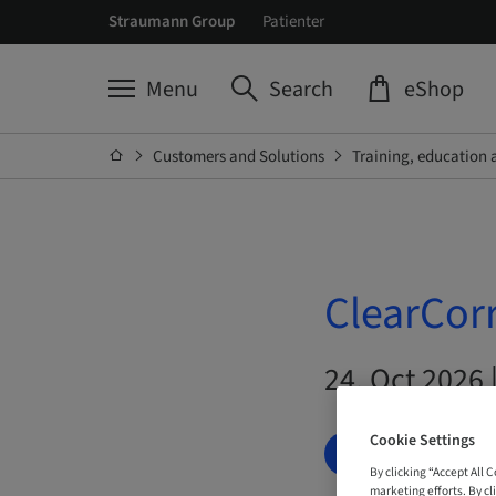
Straumann Group
Patienter
Menu
Search
eShop
Customers and Solutions
Training, education 
ClearCorr
24. Oct 2026 
Cookie Settings
BOOK NOW
By clicking “Accept All 
marketing efforts. By cli