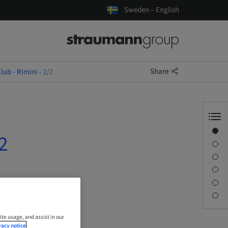
Sweden – English
Share
ub - Rimini - 2/2
Overview
2
Description
Sessions
Journey & Venues
Contact person
Downloads
ite usage, and assist in our
vacy notice