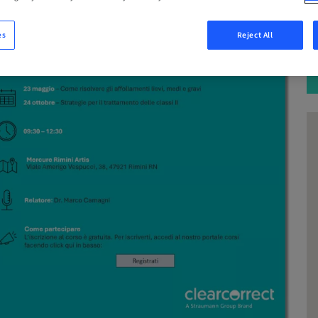
es
Reject All