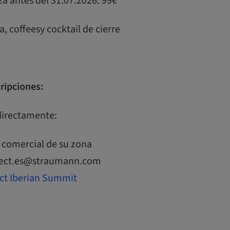
aza antes del 31.07.2026: 99€
, coffeesy cocktail de cierre
ripciones:
directamente:
 comercial de su zona
rrect.es@straumann.com
ct Iberian Summit