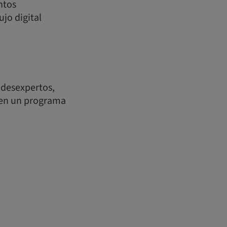
ntos
jo digital
ndesexpertos,
doen un programa