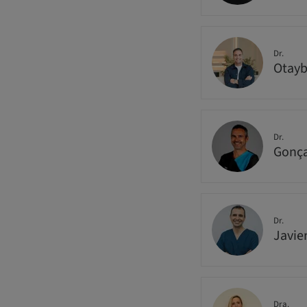
Dr.
Otay
Dr.
Gonça
Dr.
Javie
Dra.