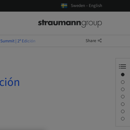
Sweden – English
Share
 Summit | 2ª Edición
Overview
ición
Speaker(s)
Description
Sessions
Journey & Venues
Contact person
Downloads