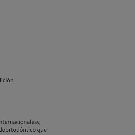
dición
nternacionalesy,
idoortodóntico que