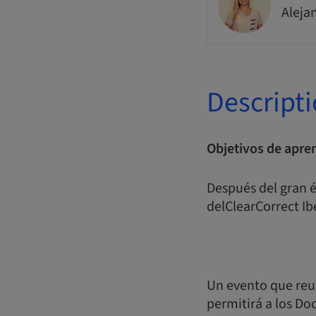
Aleja
Descript
Objetivos de apren
Después del gran é
delClearCorrect I
Un evento que reun
permitirá a los D