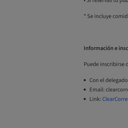
• Si reservas tu pl
* Se incluye comida
Información e insc
Puede inscribirse 
Con el delegado
Email: clearco
Link:
ClearCorre