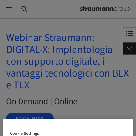
Webinar Straumann:
DIGITAL-X: Implantologia
con supporto digitale, i
vantaggi tecnologici con BLX
e TLX
On Demand | Online
BOOK NOW
Cookie Settings