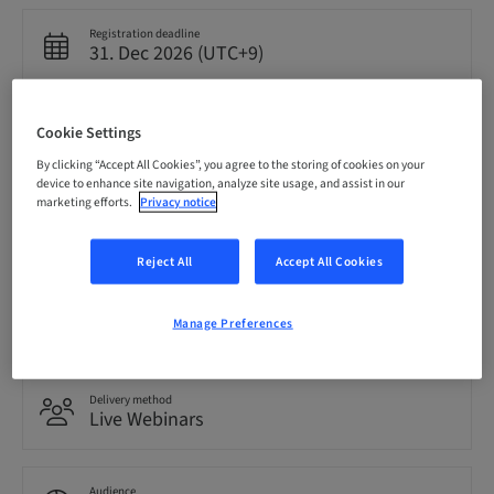
Registration deadline
31. Dec 2026 (UTC+9)
Price per Participant (local taxes apply)
Cookie Settings
JPY 15000.00
By clicking “Accept All Cookies”, you agree to the storing of cookies on your
device to enhance site navigation, analyze site usage, and assist in our
marketing efforts.
Privacy notice
Language
Japanese
Reject All
Accept All Cookies
Points
Manage Preferences
0.00 Points
Delivery method
Live Webinars
Audience