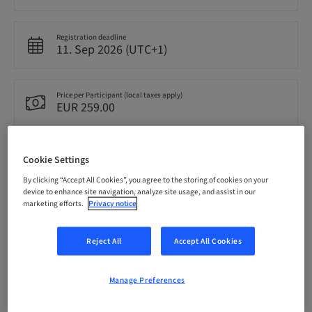
Registration deadline
11. Sep 2026 (UTC+1)
Price per Participant (local taxes apply)
EUR 259.00
Language
Cookie Settings
German
By clicking “Accept All Cookies”, you agree to the storing of cookies on your
device to enhance site navigation, analyze site usage, and assist in our
marketing efforts.
Privacy notice
Points
9.00 Points
Reject All
Accept All Cookies
Delivery method
Live surgery
Manage Preferences