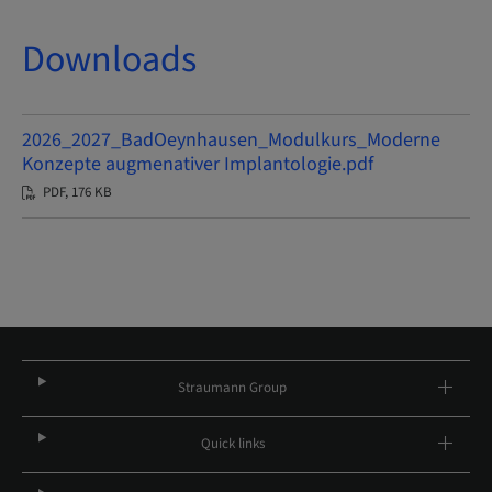
Downloads
2026_2027_BadOeynhausen_Modulkurs_Moderne
Konzepte augmenativer Implantologie.pdf
PDF, 176 KB
Straumann Group
Quick links