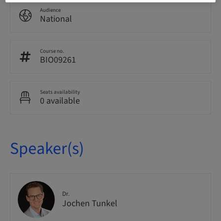
Audience
National
Course no.
BIO09261
Seats availability
0 available
Speaker(s)
Dr.
Jochen Tunkel