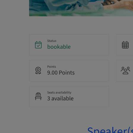
Status
bookable
Points
9.00 Points
Seats availability
3 available
Speaker(