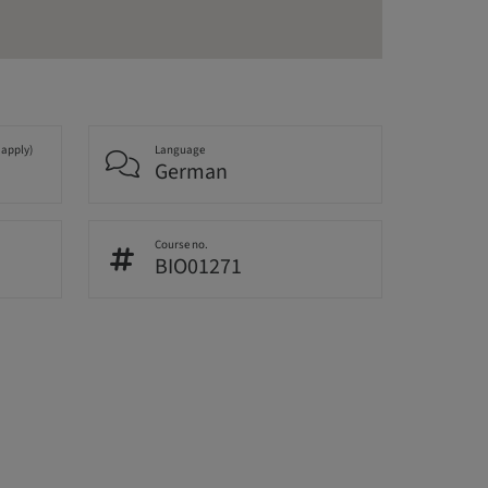
 apply)
Language
German
Course no.
BIO01271