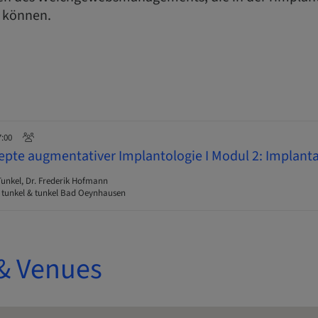
 können.
7:00
pte augmentativer Implantologie I Modul 2: Implant
unkel, Dr. Frederik Hofmann
 tunkel & tunkel Bad Oeynhausen
& Venues