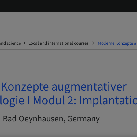
and science
Local and international courses
Moderne Konzepte au
Konzepte augmentativer
ogie I Modul 2: Implantati
 | Bad Oeynhausen, Germany