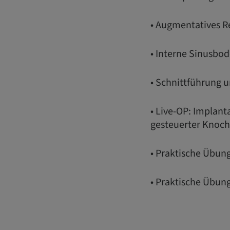
• Augmentatives R
• Interne Sinusbo
• Schnittführung
• Live-OP: Implan
gesteuerter Knoch
• Praktische Übun
• Praktische Übun