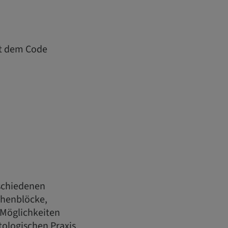
it dem Code
rschiedenen
henblöcke,
Möglichkeiten
ologischen Praxis