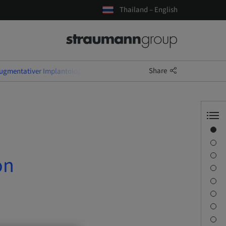
Thailand – English
Share
gmentativer Implantologie I Modul 2: Implantation
Overview
Speaker(s)
Description
on
Learning objectives
Sessions
Journey & Venues
Contact person
Downloads