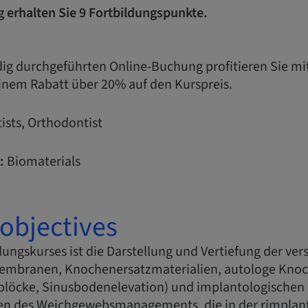
g erhalten Sie 9 Fortbildungspunkte.
ndig durchgeführten Online-Buchung profitieren Sie m
inem Rabatt über 20% auf den Kurspreis.
ists, Orthodontist
:
Biomaterials
objectives
ldungskurses ist die Darstellung und Vertiefung der ve
embranen, Knochenersatzmaterialien, autologe Knoc
löcke, Sinusbodenelevation) und implantologischen 
en des Weichgewebsmanagements, die in der rimplant