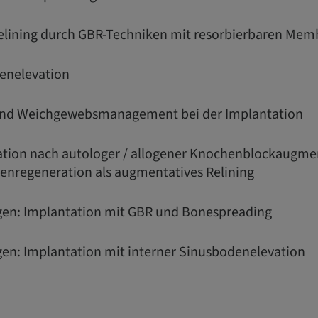
elining durch GBR-Techniken mit resorbierbaren Me
denelevation
 und Weichgewebsmanagement bei der Implantation
tation nach autologer / allogener Knochenblockaugme
enregeneration als augmentatives Relining
gen: Implantation mit GBR und Bonespreading
gen: Implantation mit interner Sinusbodenelevation