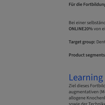
Für die Fortbildun
Bei einer selbstä
ONLINE20%
von e
Target group:
Dent
Product segments
Learning 
Ziel dieses Fortbi
augmentativen (M
allogene Knochenb
sowie der Technik