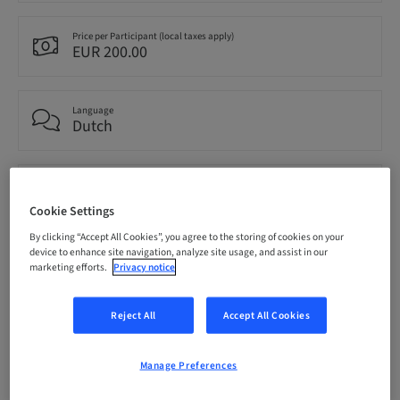
Price per Participant (local taxes apply)
EUR 200.00
Language
Dutch
Points
0.00 Points
Cookie Settings
By clicking “Accept All Cookies”, you agree to the storing of cookies on your
device to enhance site navigation, analyze site usage, and assist in our
Delivery method
marketing efforts.
Privacy notice
Theoretical
Reject All
Accept All Cookies
Audience
National
Manage Preferences