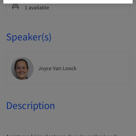
Seats availability
1 available
Speaker(s)
Joyce Van Loock
Description