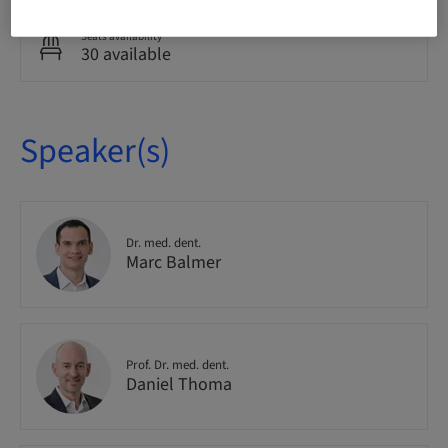
Seats availability
30 available
Speaker(s)
Dr. med. dent.
Marc Balmer
Prof. Dr. med. dent.
Daniel Thoma