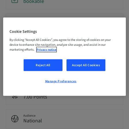
bookable
Registration deadline
03. Nov 2026 (UTC+1)
Cookie Settings
By clicking “Accept All Cookies”, you agree to the storing of cookies on your
Price per Participant (local taxes apply)
device to enhance site navigation, analyze site usage, and assist in our
CHF 900.00
marketing efforts.
Privacy notice
Reject All
Accept All Cookies
Language
French
Manage Preferences
Points
7.00 Points
Audience
National