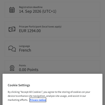
Registration deadline
14. Sep 2026 (UTC+1)
Price per Participant (local taxes apply)
EUR 1294.00
Language
French
Points
0.00 Points
Cookie Settings
Delivery method
Theoretical
By clicking “Accept All Cookies”, you agree to the storing of cookies on your
device to enhance site navigation, analyze site usage, and assist in our
marketing efforts.
Privacy notice
Audience