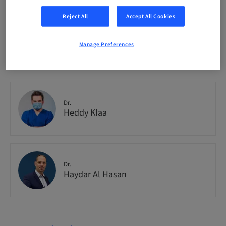
National
Reject All
Accept All Cookies
Manage Preferences
Speaker(s)
Dr.
Heddy Klaa
Dr.
Haydar Al Hasan