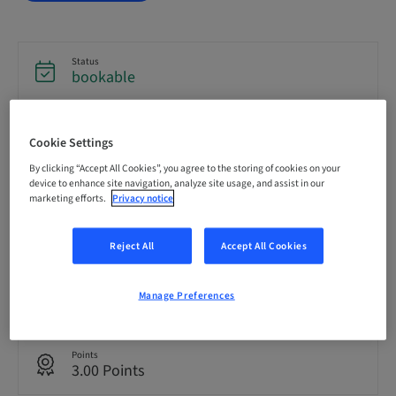
Status
bookable
Registration deadline
Cookie Settings
01. Oct 2026 (UTC+1)
By clicking “Accept All Cookies”, you agree to the storing of cookies on your
device to enhance site navigation, analyze site usage, and assist in our
marketing efforts.
Privacy notice
Price per Participant (local taxes apply)
EUR 29.00
Reject All
Accept All Cookies
Language
German
Manage Preferences
Points
3.00 Points