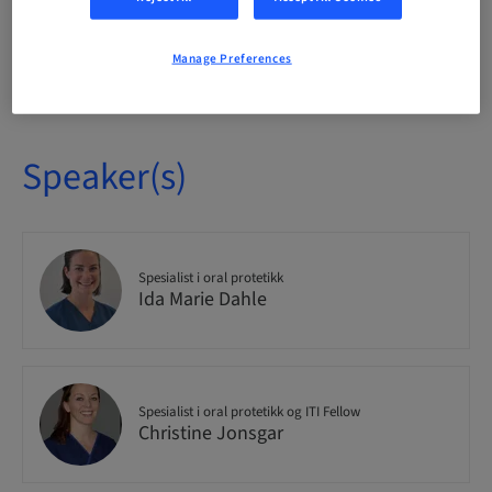
Seats availability
Manage Preferences
4/30 available
Speaker(s)
Spesialist i oral protetikk
Ida Marie Dahle
Spesialist i oral protetikk og ITI Fellow
Christine Jonsgar