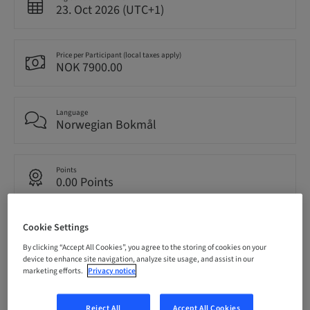
23. Oct 2026 (UTC+1)
Price per Participant (local taxes apply)
NOK 7900.00
Language
Norwegian Bokmål
Points
0.00 Points
Cookie Settings
Delivery method
Theoretical
By clicking “Accept All Cookies”, you agree to the storing of cookies on your
device to enhance site navigation, analyze site usage, and assist in our
marketing efforts.
Privacy notice
Audience
National
Reject All
Accept All Cookies