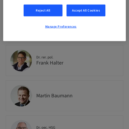
Reject All
Accept All Cookies
Dr. rer. soc.
Manage Preferences
Tobias Wolf
Dr. rer. pol.
Frank Halter
Martin Baumann
Dr. oec. HSG